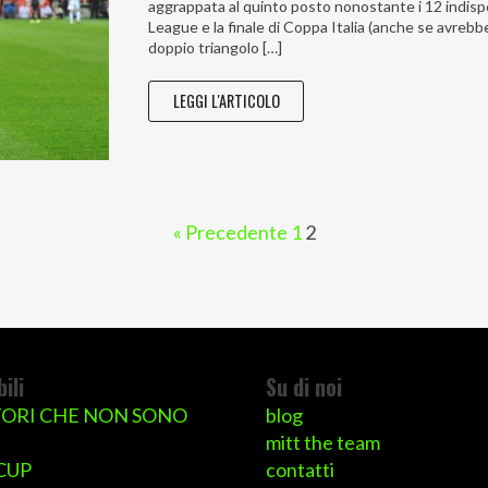
aggrappata al quinto posto nonostante i 12 indisponi
League e la finale di Coppa Italia (anche se avreb
doppio triangolo […]
LEGGI L'ARTICOLO
« Precedente
1
2
ili
Su di noi
ORI CHE NON SONO
blog
mitt the team
CUP
contatti