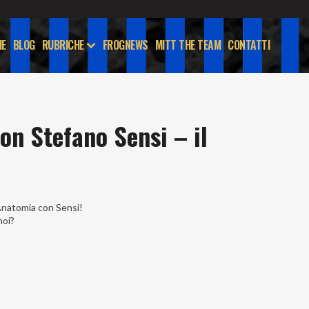
E
BLOG
RUBRICHE
FROGNEWS
MITT THE TEAM
CONTATTI
on Stefano Sensi – il
 Anatomia con Sensi!
noi?