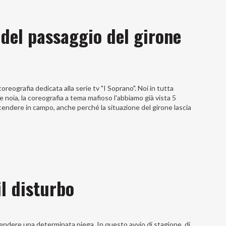
 del passaggio del girone
oreografia dedicata alla serie tv "I Soprano". Noi in tutta
 noia, la coreografia a tema mafioso l'abbiamo già vista 5
cendere in campo, anche perché la situazione del girone lascia
il disturbo
endere una determinata piega. In questo avvio di stagione, di