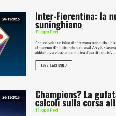
Inter-Fiorentina: la n
suninghiano
28/11/2016
Filippo Peci
Per una volta un inizio di settimana tranquillo, un 
ci staremo dimenticando qualcosa? Ah già, stasera 
abbiamo già vissuto una decina di partite decisive. 
LEGGI L'ARTICOLO
Champions? La gufata
calcoli sulla corsa al
26/11/2016
Filippo Peci