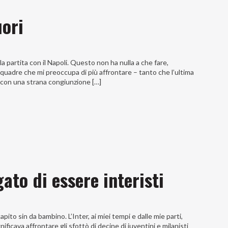
uori
a partita con il Napoli. Questo non ha nulla a che fare,
 squadre che mi preoccupa di più affrontare – tanto che l’ultima
o, con una strana congiunzione […]
gato di essere interisti
pito sin da bambino. L’Inter, ai miei tempi e dalle mie parti,
ificava affrontare gli sfottò di decine di juventini e milanisti