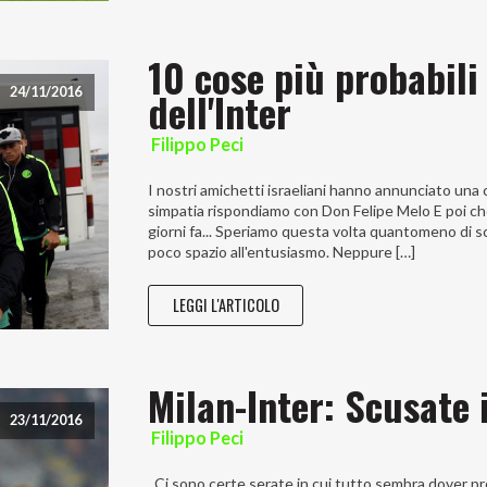
10 cose più probabili
dell'Inter
24/11/2016
Filippo Peci
I nostri amichetti israeliani hanno annunciato una c
simpatia rispondiamo con Don Felipe Melo E poi che
giorni fa... Speriamo questa volta quantomeno di s
poco spazio all'entusiasmo. Neppure […]
LEGGI L'ARTICOLO
Milan-Inter: Scusate 
23/11/2016
Filippo Peci
Ci sono certe serate in cui tutto sembra dover pr