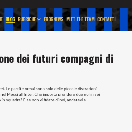
E
BLOG
RUBRICHE
FROGNEWS
MITT THE TEAM
CONTATTI
llone dei futuri compagni di
eri. Le partite ormai sono solo delle piccole distrazioni
onel Messi all'Inter. Che importa prendere due gol in sei
in squadra? E se non vi fidate di noi, andatevi a