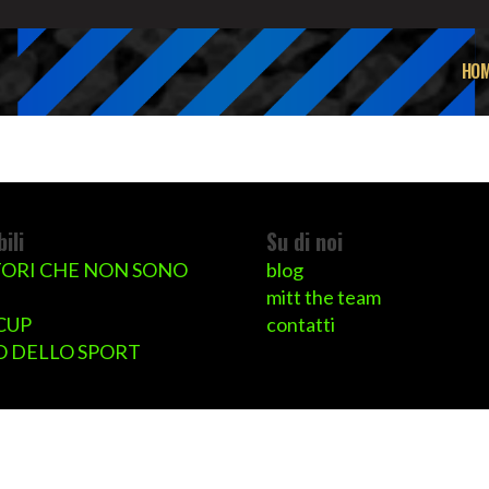
HOM
ili
Su di noi
ORI CHE NON SONO
blog
mitt the team
CUP
contatti
 DELLO SPORT