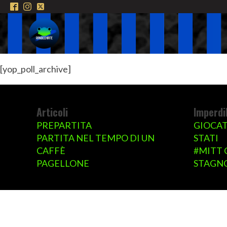
[yop_poll_archive]
Articoli
Imperdib
PREPARTITA
GIOCAT
PARTITA NEL TEMPO DI UN
STATI
CAFFÈ
#MITT 
PAGELLONE
STAGNO