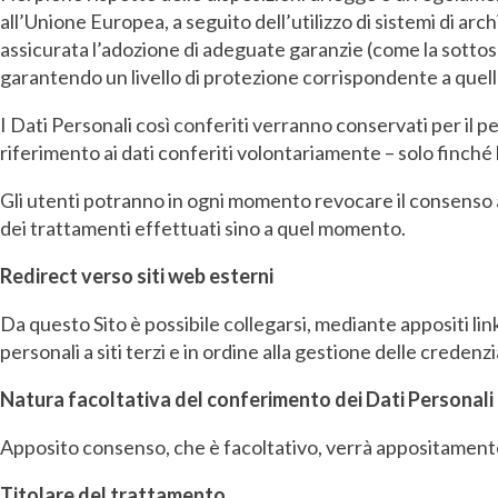
all’Unione Europea, a seguito dell’utilizzo di sistemi di arc
assicurata l’adozione di adeguate garanzie (come la sottos
garantendo un livello di protezione corrispondente a quel
I Dati Personali così conferiti verranno conservati per il p
riferimento ai dati conferiti volontariamente – solo finché
Gli utenti potranno in ogni momento revocare il consenso a
dei trattamenti effettuati sino a quel momento.
Redirect verso siti web esterni
Da questo Sito è possibile collegarsi, mediante appositi link, 
personali a siti terzi e in ordine alla gestione delle credenz
Natura facoltativa del conferimento dei Dati Personal
Apposito consenso, che è facoltativo, verrà appositamente ri
Titolare del trattamento