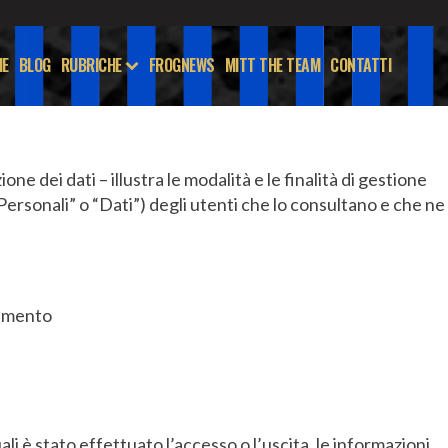
E
BLOG
RUBRICHE
FROGNEWS
MITT THE TEAM
CONTATTI
e dei dati – illustra le modalità e le finalità di gestione
 Personali” o “Dati”) degli utenti che lo consultano e che ne
tamento
 quali è stato effettuato l’accesso o l’uscita, le informazioni