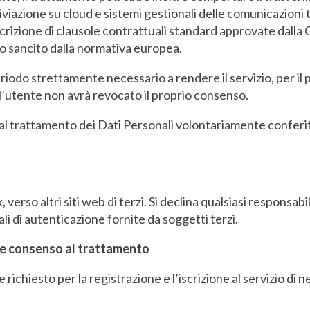
hiviazione su cloud e sistemi gestionali delle comunicazioni 
crizione di clausole contrattuali standard approvate dalla 
lo sancito dalla normativa europea.
eriodo strettamente necessario a rendere il servizio, per il 
 l’utente non avrà revocato il proprio consenso.
l trattamento dei Dati Personali volontariamente conferiti;
verso altri siti web di terzi. Si declina qualsiasi responsabil
iali di autenticazione fornite da soggetti terzi.
i e consenso al trattamento
chiesto per la registrazione e l’iscrizione al servizio di n