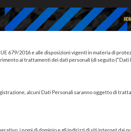
HOM
 679/2016 e alle disposizioni vigenti in materia di protezion
erimento ai trattamenti dei dati personali (di seguito (“Dati
egistrazione, alcuni Dati Personali saranno oggetto di trat
 operativo, i nomi di dominio e gli indirizzi di siti internet dai