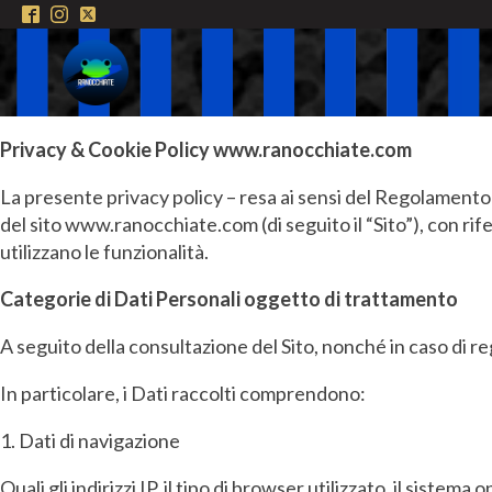
Privacy & Cookie Policy www.ranocchiate.com
La presente privacy policy – resa ai sensi del Regolamento UE
del sito www.ranocchiate.com (di seguito il “Sito”), con rif
utilizzano le funzionalità.
Categorie di Dati Personali oggetto di trattamento
A seguito della consultazione del Sito, nonché in caso di r
In particolare, i Dati raccolti comprendono:
1. Dati di navigazione
Quali gli indirizzi IP, il tipo di browser utilizzato, il sistema