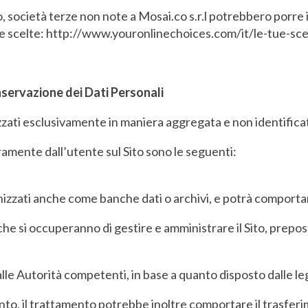
o, società terze non note a Mosai.co s.r.l potrebbero porre 
sue scelte: http://www.youronlinechoices.com/it/le-tue-sce
nservazione dei Dati Personali
lizzati esclusivamente in maniera aggregata e non identifica
eramente dall’utente sul Sito sono le seguenti:
nizzati anche come banche dati o archivi, e potrà comporta
he si occuperanno di gestire e amministrare il Sito, prepost
lle Autorità competenti, in base a quanto disposto dalle leg
mento, il trattamento potrebbe inoltre comportare il trasfe