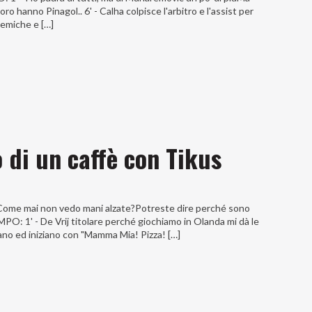
o hanno Pinagol.. 6' - Calha colpisce l'arbitro e l'assist per
nemiche e […]
o di un caffè con Tikus
enCome mai non vedo mani alzate?Potreste dire perché sono
O: 1' - De Vrij titolare perché giochiamo in Olanda mi dà le
iano ed iniziano con "Mamma Mia! Pizza! […]