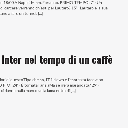
o.Alle 18:00.A Napoli. Mmm. Forse no. PRIMO TEMPO: 7' - Un
ni di carcere verranno chiesti per Lautaro? 15' - Lautaro e la sua
tano a fare un tunnel. […]
 Inter nel tempo di un caffè
ori di questoTipo che so, IT il clown e l'esorcista facevano
 24' - È tornata l'ansiaMa se n'era mai andata? 29' -
danno nulla manco se la lama entra di […]