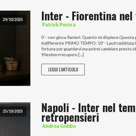
Inter - Fiorentina ne
29/10/2025
Patrick Pecora
0’ - non gioca Ranieri. Quanto mi dispiace.Questa
indifferente PRIMO TEMPO: 10' - Lauti raddrizza la
fortuna per guardarvi ma potrei cambiare presto i
90esimo+recupero […]
LEGGI L'ARTICOLO
Napoli - Inter nel te
retropensieri
25/10/2025
Andrea Gobbo