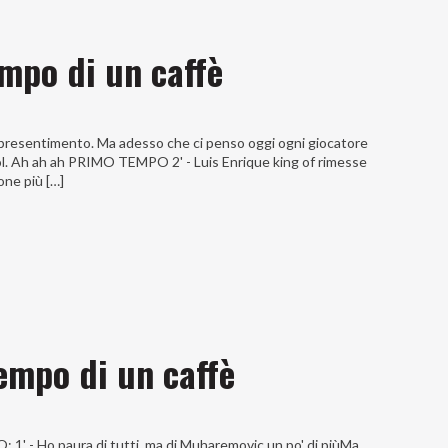
empo di un caffè
to presentimento. Ma adesso che ci penso oggi ogni giocatore
i gol. Ah ah ah PRIMO TEMPO 2' - Luis Enrique king of rimesse
sone più […]
tempo di un caffè
 1' - Ho paura di tutti, ma di Muharemovic un po' di piùMa