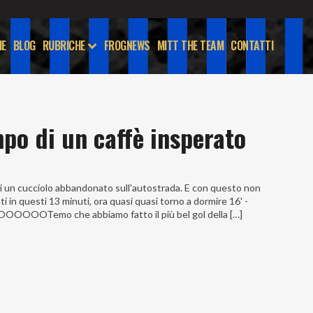
E
BLOG
RUBRICHE
FROGNEWS
MITT THE TEAM
CONTATTI
mpo di un caffè insperato
 un cucciolo abbandonato sull'autostrada. E con questo non
ati in questi 13 minuti, ora quasi quasi torno a dormire 16' -
Temo che abbiamo fatto il più bel gol della […]