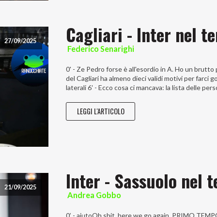
Cagliari - Inter nel t
27/09/2025
Federico Senarighi
0' - Ze Pedro forse è all'esordio in A. Ho un brut
del Cagliari ha almeno dieci validi motivi per farc
laterali 6' - Ecco cosa ci mancava: la lista delle per
LEGGI L'ARTICOLO
Inter - Sassuolo nel 
21/09/2025
Andrea Gobbo
0’ - aiutoOh shit, here we go again. PRIMO TEMPO: