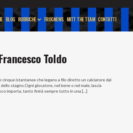
E
BLOG
RUBRICHE
FROGNEWS
MITT THE TEAM
CONTATTI
Francesco Toldo
inque istantanee che legano a filo diretto un calciatore dal
i dello stagno.Ogni giocatore, nel bene o nel male, lascia
poco importa, tanto finirà sempre tutto in una […]